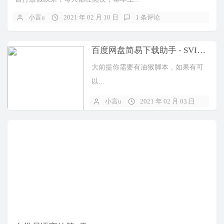
小言u
2021 年 02 月 10 日
1 条评论
百度网盘简易下载助手 - SVIP般的高速下载
大前提你需要有油猴脚本，如果有可
以...
小言u
2021 年 02 月 03 日
暂