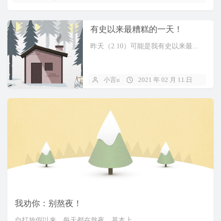
有史以来最糟糕的一天！
昨天（2.10）可能是我有史以来最...
小言u
2021 年 02 月 11 日
暂
我劝你：别熬夜！
自打放假以来，每天都在熬夜，基本上...