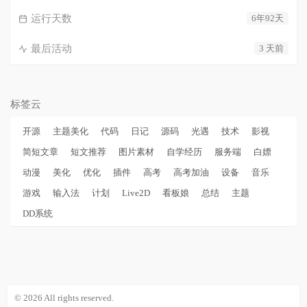
运行天数
6年92天
最后活动
3 天前
标签云
开源
主题美化
代码
日记
源码
光遇
技术
影视
简短文章
短文推荐
图片素材
自学经历
服务端
白嫖
动漫
美化
优化
插件
高考
高考加油
设备
音乐
游戏
输入法
计划
Live2D
看板娘
总结
主题
DD系统
© 2026 All rights reserved.