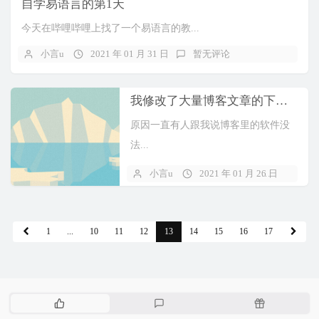
自学易语言的第1天
今天在哔哩哔哩上找了一个易语言的教...
小言u
2021 年 01 月 31 日
暂无评论
我修改了大量博客文章的下载提供链接（完成进度100%）
原因一直有人跟我说博客里的软件没
法...
小言u
2021 年 01 月 26 日
1 
1
...
10
11
12
13
14
15
16
17
热
最
随
门
新
机