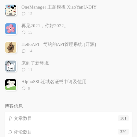
文
评
文
OneManager 主题模板 XiaoYanU-DIY
章
论
章
评
15
论
数：
再见2021，你好2022。
评
15
论
数：
HelloAPI - 简约的API管理系统 [开源]
评
14
论
数：
来到了新环境
评
11
论
数：
AlphaSSL泛域名证书申请及使用
评
9
论
数：
博客信息
文章数目
101
评论数目
320