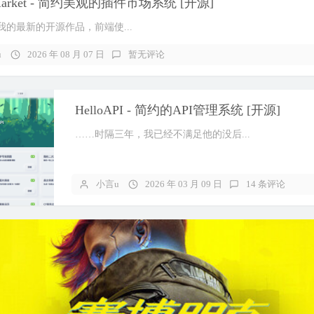
nMarket - 简约美观的插件市场系统 [开源]
我的最新的开源作品，前端使...
u
2026 年 08 月 07 日
暂无评论
HelloAPI - 简约的API管理系统 [开源]
……时隔三年，我已经不满足他的没后...
小言u
2026 年 03 月 09 日
14 条评论