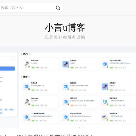
小言u博客
凡是美好都留有遗憾