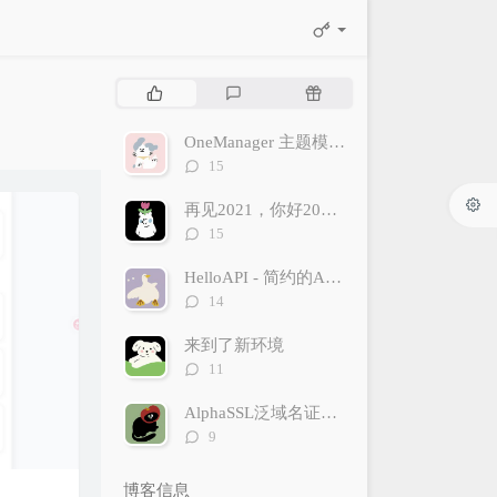
热
最
随
门
新
机
文
评
文
OneManager 主题模板 XiaoYanU-DIY
章
论
章
评
15
论
数：
再见2021，你好2022。
评
15
论
数：
HelloAPI - 简约的API管理系统 [开源]
评
14
论
数：
来到了新环境
评
11
论
数：
AlphaSSL泛域名证书申请及使用
评
9
论
数：
博客信息