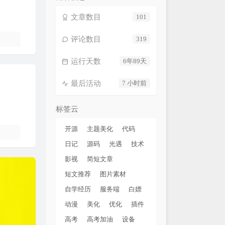
文章数目
101
评论数目
319
运行天数
6年89天
最后活动
7 小时前
标签云
开源
主题美化
代码
日记
源码
光遇
技术
影视
简短文章
短文推荐
图片素材
自学经历
服务端
白嫖
动漫
美化
优化
插件
高考
高考加油
设备