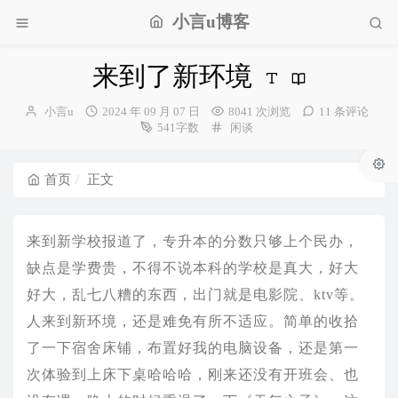
小言u博客
来到了新环境
博
发
小言u
2024 年 09 月 07 日
8041 次浏览
11 条评论
主：
布
分
541字数
闲谈
时
类：
间：
首页
正文
来到新学校报道了，专升本的分数只够上个民办，
缺点是学费贵，不得不说本科的学校是真大，好大
好大，乱七八糟的东西，出门就是电影院、ktv等。
人来到新环境，还是难免有所不适应。简单的收拾
了一下宿舍床铺，布置好我的电脑设备，还是第一
次体验到上床下桌哈哈哈，刚来还没有开班会、也