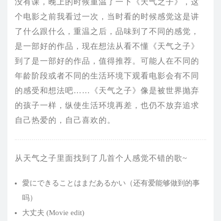
没有课，晚上的时候重温了一下《天气之子》，这
个电影之前我看过一次，当时看的时候感觉这是讲
了什么跟什么，重温之后，品味到了不同的感觉，
是一部好的作品，现在想法从看不懂《天气之子》
到了是一部好的作品，值得推荐。可能人在不同的
年龄阶段或者不同的生活环境下观看电影会有不同
的感受和想法吧……《天气之子》像是被世界抛弃
的孩子一样，纵使生活环境再差，也仍不放弃追求
自己热爱的，自己喜欢的。
从天气之子里面找到了几首个人感觉不错的歌~
愛にできることはまだあるかい（还有爱能够做到的事
吗）
大丈夫 (Movie edit)