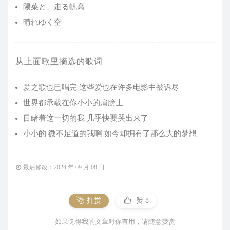
陽菜と、走る帆高
晴れゆく空
从上面歌里摘选的歌词
爱之歌也已唱完 这些爱也在许多电影中被诉尽
世界都承载在你小小的肩膀上
目睹着这一切的我 几乎快要哭出来了
小小的 微不足道的我啊 如今却拥有了那么大的梦想
最后修改：2024 年 09 月 08 日
打赏
赞
8
如果觉得我的文章对你有用，请随意赞赏