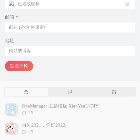
🎲
邮箱
*
地址
发表评论
热
最
随
门
新
机
文
评
文
OneManager 主题模板 XiaoYanU-DIY
章
论
章
评
15
论
数：
再见2021，你好2022。
评
15
论