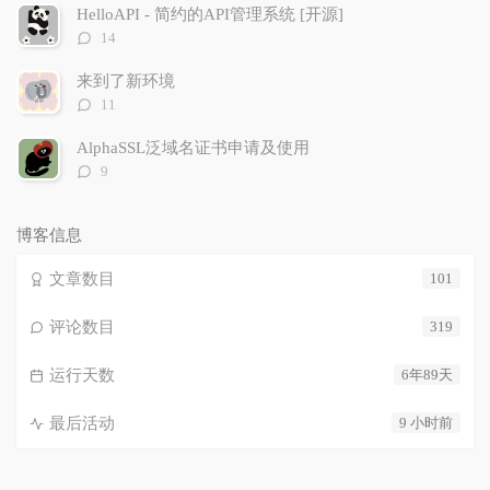
数：
HelloAPI - 简约的API管理系统 [开源]
评
14
论
数：
来到了新环境
评
11
论
数：
AlphaSSL泛域名证书申请及使用
评
9
论
数：
博客信息
文章数目
101
评论数目
319
运行天数
6年89天
最后活动
9 小时前