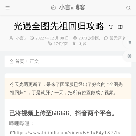
小言u博客
光遇全图先祖回归攻略
博
发
小言u
2022 年 12 月 08 日
2073 次浏览
暂无评论
主：
布
分
174字数
闲谈
时
类：
间：
首页
正文
今天光遇更新了，带来了国际服已经出了好久的 “全图先
祖回归” ，于是就肝了一天，把所有位置做成了视频。
已将视频上传至bilibili、抖音两个平台。
哔哩哔哩：
https://www.bilibili.com/video/BV1xP4y1X77b/