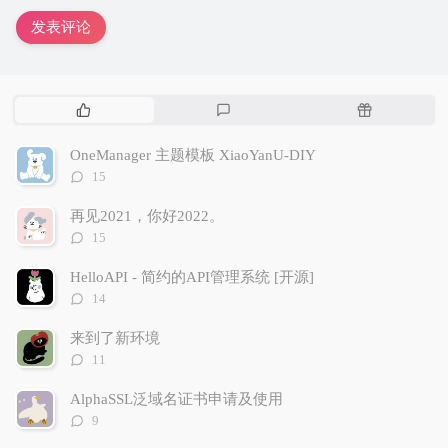
发表评论
热
最
随
门
新
机
文
评
文
OneManager 主题模板 XiaoYanU-DIY
章
论
章
评
15
论
数：
再见2021，你好2022。
评
15
论
数：
HelloAPI - 简约的API管理系统 [开源]
评
14
论
数：
来到了新环境
评
11
论
数：
AlphaSSL泛域名证书申请及使用
评
9
论