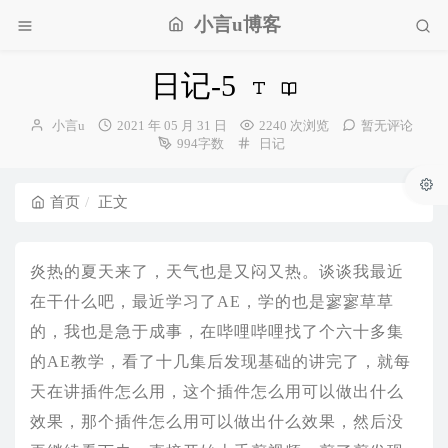
小言u博客
日记-5
博
发
小言u
2021 年 05 月 31 日
2240 次浏览
暂无评论
主：
布
分
994字数
日记
时
类：
间：
首页
正文
炎热的夏天来了，天气也是又闷又热。谈谈我最近
在干什么吧，最近学习了AE，学的也是寥寥草草
的，我也是急于成事，在哔哩哔哩找了个六十多集
的AE教学，看了十几集后发现基础的讲完了，就每
天在讲插件怎么用，这个插件怎么用可以做出什么
效果，那个插件怎么用可以做出什么效果，然后没