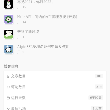
数：
再见2021，你好2022。
评
15
论
数：
HelloAPI - 简约的API管理系统 [开源]
评
14
论
数：
来到了新环境
评
11
论
数：
AlphaSSL泛域名证书申请及使用
评
9
论
数：
博客信息
文章数目
101
评论数目
319
运行天数
6年90天
最后活动
1 天前