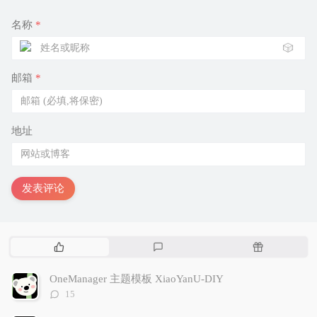
名称
*
🎲
邮箱
*
地址
发表评论
热
最
随
门
新
机
文
评
文
OneManager 主题模板 XiaoYanU-DIY
章
论
章
评
15
论